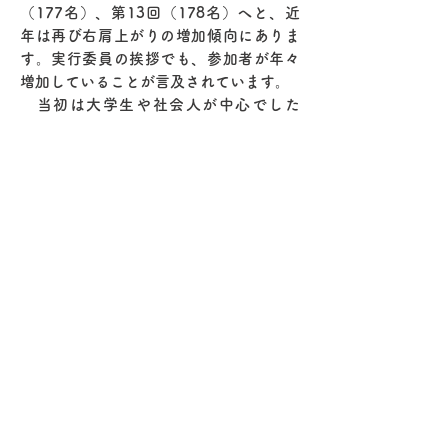
（177名）、第13回（178名）へと、近
年は再び右肩上がりの増加傾向にありま
す。実行委員の挨拶でも、参加者が年々
増加していることが言及されています。
当初は大学生や社会人が中心でした
が、近年は市内の中学校や高校からの参
加が定着しています。特に第12回や第13
回では、中学生が50名規模で参加するな
ど、若者の地域活動への参画が顕著にな
っています。
第1回から第13回までの累計参加者数
は1,511名（スタッフを含めると1,869
名）に達しており、小樽の冬の地域密着
交流イベントとして定着していることが
わかります。
このように、スポ雪は一時的なブーム
に終わることなく、10年以上の歴史の中
で多くの若者を巻き込みながら、持続的
な広がりを見せています。