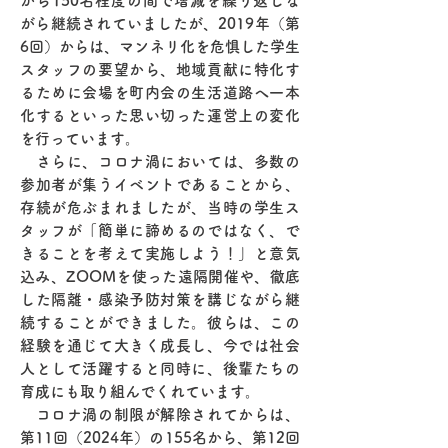
から150名程度の間で増減を繰り返しな
がら継続されていましたが、
2019年（第
6回）からは、マンネリ化を危惧した学生
スタッフの要望から、地域貢献に特化す
るために会場を町内会の生活道路へ一本
化するといった思い切った運営上の変化
を行っています。
さらに、コロナ渦においては、多数の
参加者が集うイベントであることから、
存続が危ぶまれましたが、当時の学生ス
タッフが「簡単に諦めるのではなく、で
きることを考えて実施しよう！」と意気
込み、ZOOMを使った遠隔開催や、徹底
した隔離・感染予防対策を講じながら継
続することができました。
彼らは、この
経験を通じて大きく成長し、今では社会
人として活躍すると同時に、後輩たちの
育成にも取り組んでくれています。
コロナ渦の制限が解除されてからは、
第11回（2024年）の155名から、第12回