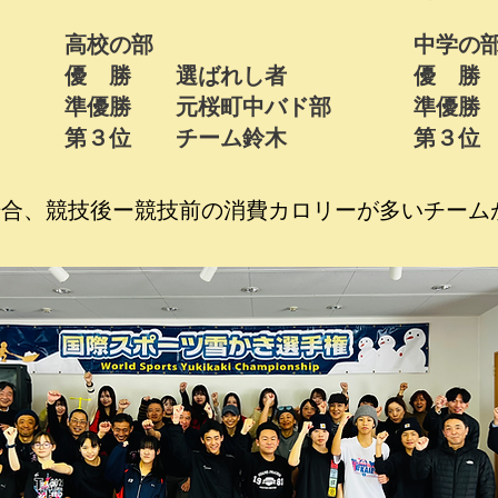
高校の部
中学の
優 勝 選ばれし者
優 勝
準優勝 元桜町中バド部
準優勝
​第３位 チーム鈴木
​第３
場合、競技後ー競技前の消費カロリーが多いチーム