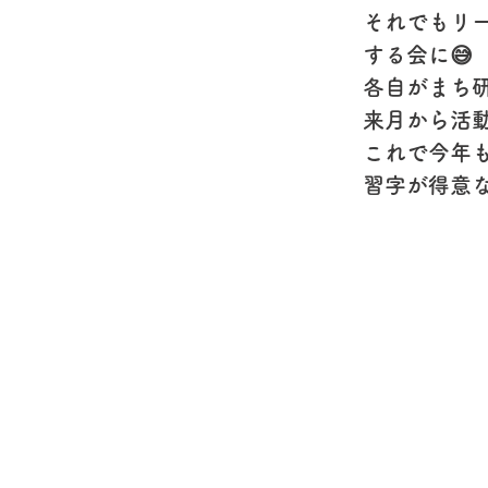
それでもリ
する会に😅
各自がまち
来月から活
これで今年も
習字が得意