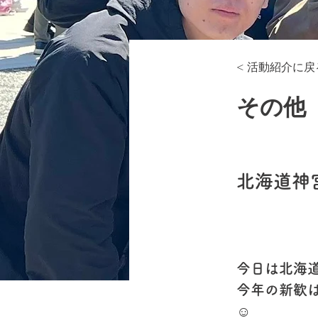
< 活動紹介に戻
その他
北海道神
今日は北海
今年の新歓
☺️