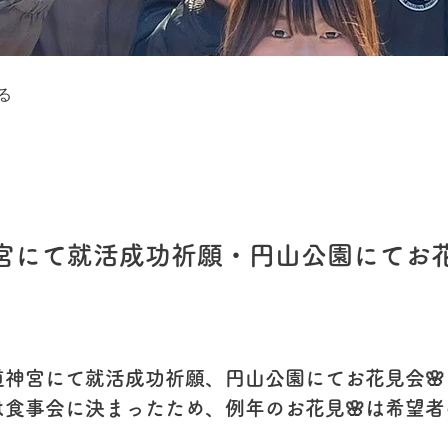
る
宮にて就活成功祈願・円山公園にてお花
道神宮にて就活成功祈願、円山公園にてお花見会🌸
は食事会に決まったため、例年のお花見🌸は希望