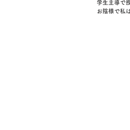
学生主導で
お陰様で私