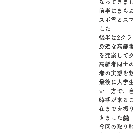
なってきまし
前半はまち
スポ雪とス
した
後半は2ク
身近な高齢
を発案して
高齢者同士
者の実態を
最後に大学
い一方で、
時期が来る
在までを振
きました🤗
今回の取り