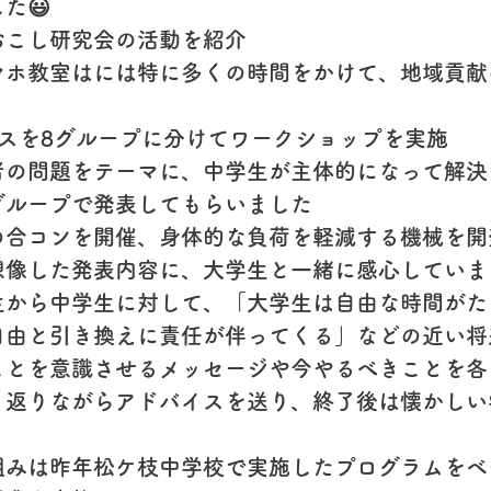
た😃
おこし研究会の活動を紹介
マホ教室はには特に多くの時間をかけて、地域貢献
ラスを8グループに分けてワークショップを実施
者の問題をテーマに、中学生が主体的になって解決
グループで発表してもらいました
の合コンを開催、身体的な負荷を軽減する機械を開
想像した発表内容に、大学生と一緒に感心していまし
生から中学生に対して、「大学生は自由な時間がた
自由と引き換えに責任が伴ってくる」などの近い将
ことを意識させるメッセージや今やるべきことを各
り返りながらアドバイスを送り、終了後は懐かしい
組みは昨年松ケ枝中学校で実施したプログラムをベ