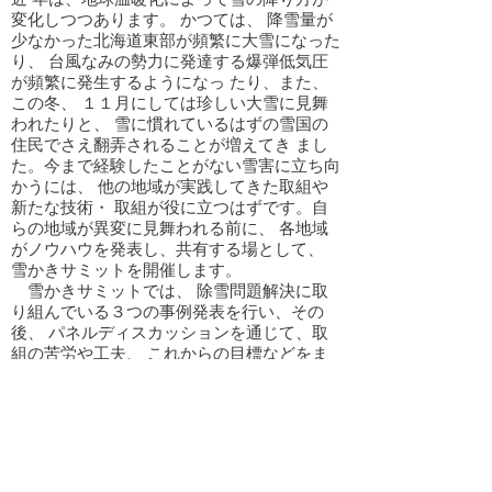
変化しつつあります。 かつては、 降雪量が
少なかった北海道東部が頻繁に大雪になった
り、 台風なみの勢力に発達する爆弾低気圧
が頻繁に発生するようになっ たり、また、
この冬、 １１月にしては珍しい大雪に見舞
われたりと、 雪に慣れているはずの雪国の
住民でさえ翻弄されることが増えてき まし
た。今まで経験したことがない雪害に立ち向
かうには、 他の地域が実践してきた取組や
新たな技術・ 取組が役に立つはずです。自
らの地域が異変に見舞われる前に、 各地域
がノウハウを発表し、共有する場として、
雪かきサミットを開催します。
雪かきサミットでは、 除雪問題解決に取
り組んでいる３つの事例発表を行い、その
後、 パネルディスカッションを通じて、取
組の苦労や工夫、 これからの目標などをま
とめますので、是非、 参加された皆さまの
ヒントにしていただけたらと思います。
皆さまのご参加をお待ちしております。
日 程／平成30年2月17日（土）国際ス
ポーツ雪かき選手権同日