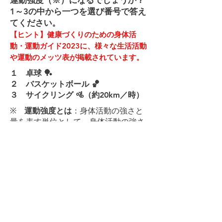
運動強度（※）になるでしょうか？
1～3の中から一つを選び番号で答え
てください。
【ヒント】健康づくりのための身体活
動・運動ガイド2023に、様々な生活活動
や運動のメッツ表が掲載されています。
１ 卓球 🏓
２ バスケットボール 🏀
３ サイクリング 🚵（約20km／時）
※
運動強度とは
：身体活動の強さと
量を表す単位として、身体活動の強さ
については「
メッツ
」を用います。身
体活動の強さを、安静時の何倍に相当
するかで表す単位で、
座って安静にし
ている状態が１メッツ、普通歩行が３
メッツに相当します。
応募フォームはこちらをクリック！
​※外部サイトに移行します